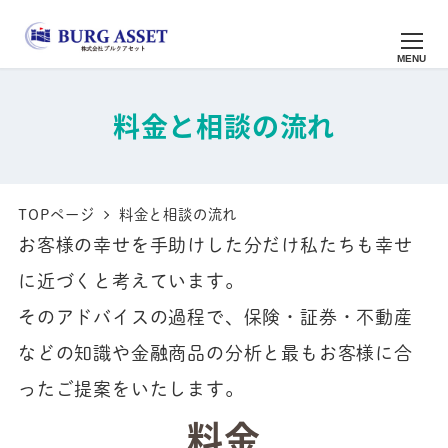
メ
イ
MENU
ン
コ
料金と相談の流れ
ン
テ
ン
TOPページ
料金と相談の流れ
ツ
お客様の幸せを手助けした分だけ私たちも幸せ
へ
に近づくと考えています。
移
そのアドバイスの過程で、保険・証券・不動産
動
などの知識や金融商品の分析と最もお客様に合
ったご提案をいたします。
料金