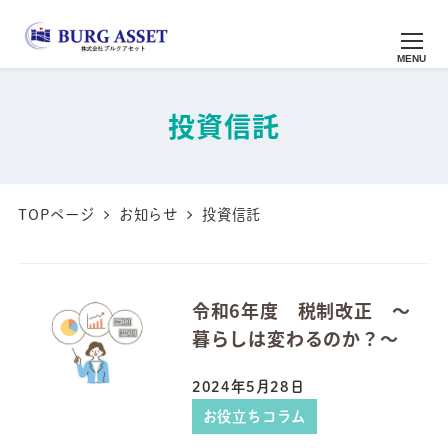
メ
イ
MENU
ン
コ
投資信託
ン
テ
ン
TOPページ
お知らせ
投資信託
ツ
へ
移
令和6年度 税制改正 ～
暮らしは変わるのか？～
動
2024年5月28日
投稿日
お役立ちコラム