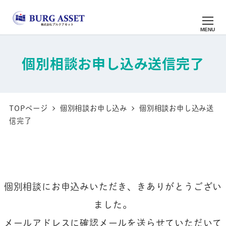
メ
イ
MENU
ン
コ
個別相談お申し込み送信完了
ン
テ
ン
TOPページ
個別相談お申し込み
個別相談お申し込み送
ツ
信完了
へ
移
動
個別相談にお申込みいただき、きありがとうござい
ました。
メールアドレスに確認メールを送らせていただいて