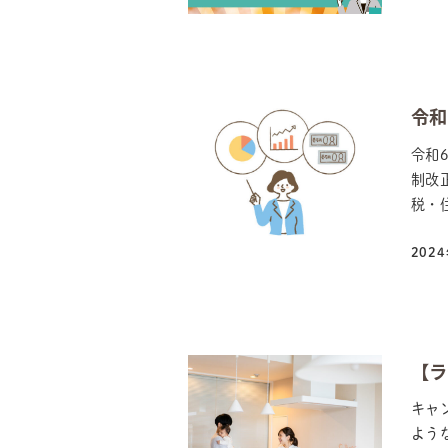
令和
令和
制改
税・住
202
投稿
【ラ
キャ
よう