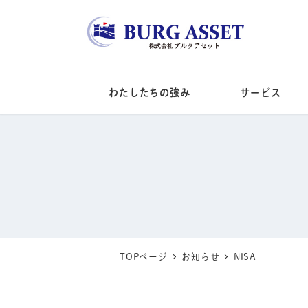
メ
イ
ン
コ
わたしたちの強み
サービス
ン
テ
ン
ツ
へ
移
動
TOPページ
お知らせ
NISA