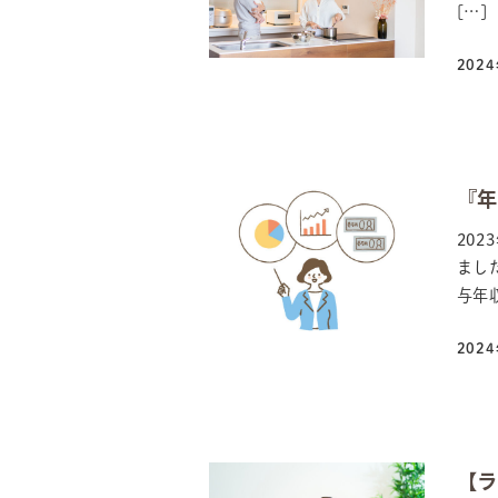
[…]
202
投稿
『
20
まし
与年収
202
投稿
【ラ