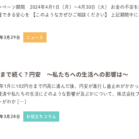
ンペーン期間 2024年4月1日（月）～4月30日（火） お金の不
援できる安心を 【このような方ぜひご相談ください】 上記期間中に
4年3月29日
ニュース
日
つまで続く？円安 ～私たちへの生活への影響は～
21年1月に102円台まで円高に進んだ後、円安が進行し歯止めがかか
経済や私たちの生活にどのような影響が及ぶかについて、株式会社
がわか […]
4年3月28日
お役立ちコラム
日