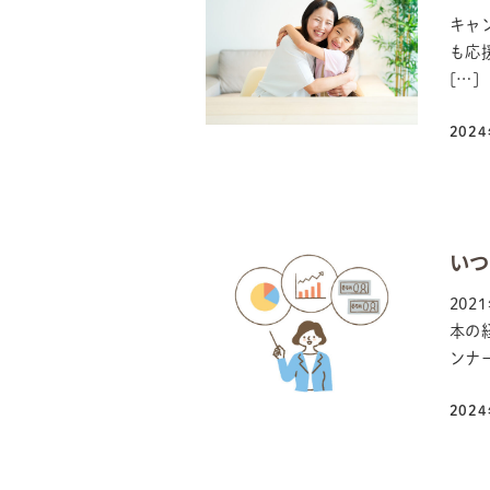
キャ
も応
[…]
202
投稿
い
20
本の
ンナー
202
投稿