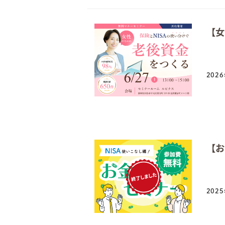
【女
202
投稿
【お
202
投稿