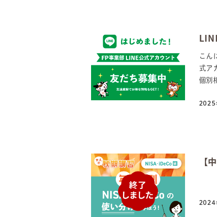
LI
こん
式ア
個別相
202
投稿
【中
202
投稿