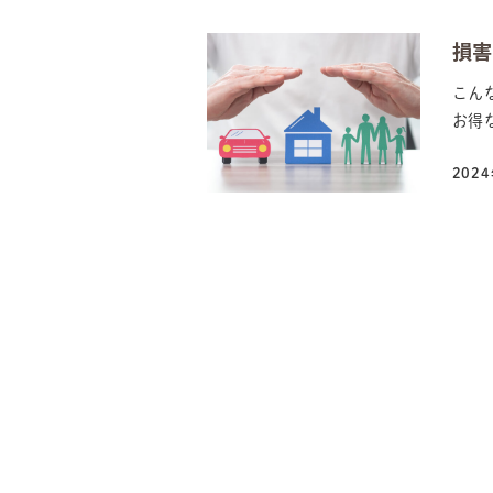
損
こん
お得
202
投稿
投
稿
の
ペ
ー